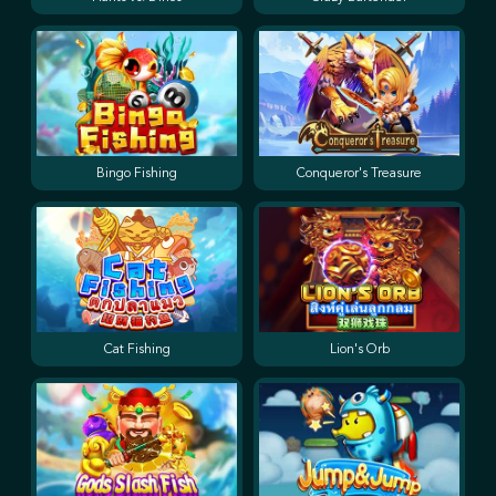
Bingo Fishing
Conqueror's Treasure
Cat Fishing
Lion's Orb