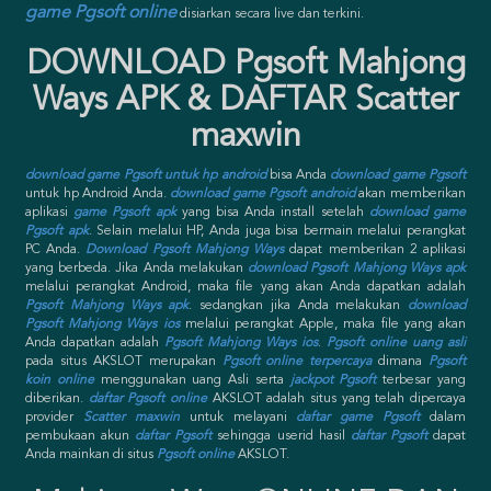
game Pgsoft online
disiarkan secara live dan terkini.
DOWNLOAD Pgsoft Mahjong
Ways APK & DAFTAR Scatter
maxwin
download game Pgsoft untuk hp android
bisa Anda
download game Pgsoft
untuk hp Android Anda.
download game Pgsoft android
akan memberikan
aplikasi
game Pgsoft apk
yang bisa Anda install setelah
download game
Pgsoft apk
. Selain melalui HP, Anda juga bisa bermain melalui perangkat
PC Anda.
Download Pgsoft Mahjong Ways
dapat memberikan 2 aplikasi
yang berbeda. Jika Anda melakukan
download Pgsoft Mahjong Ways apk
melalui perangkat Android, maka file yang akan Anda dapatkan adalah
Pgsoft Mahjong Ways apk
. sedangkan jika Anda melakukan
download
Pgsoft Mahjong Ways ios
melalui perangkat Apple, maka file yang akan
Anda dapatkan adalah
Pgsoft Mahjong Ways ios
.
Pgsoft online uang asli
pada situs AKSLOT merupakan
Pgsoft online terpercaya
dimana
Pgsoft
koin online
menggunakan uang Asli serta
jackpot Pgsoft
terbesar yang
diberikan.
daftar Pgsoft online
AKSLOT adalah situs yang telah dipercaya
provider
Scatter maxwin
untuk melayani
daftar game Pgsoft
dalam
pembukaan akun
daftar Pgsoft
sehingga userid hasil
daftar Pgsoft
dapat
Anda mainkan di situs
Pgsoft online
AKSLOT.