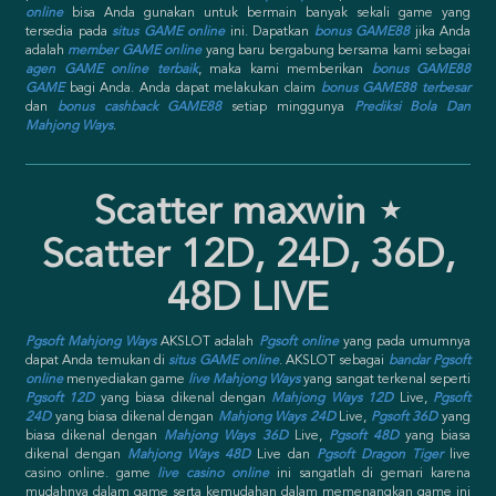
online
bisa Anda gunakan untuk bermain banyak sekali game yang
tersedia pada
situs GAME online
ini. Dapatkan
bonus GAME88
jika Anda
adalah
member GAME online
yang baru bergabung bersama kami sebagai
agen GAME online terbaik
, maka kami memberikan
bonus GAME88
GAME
bagi Anda. Anda dapat melakukan claim
bonus GAME88 terbesar
dan
bonus cashback GAME88
setiap minggunya
Prediksi Bola Dan
Mahjong Ways
.
Scatter maxwin ⋆
Scatter 12D, 24D, 36D,
48D LIVE
Pgsoft Mahjong Ways
AKSLOT adalah
Pgsoft online
yang pada umumnya
dapat Anda temukan di
situs GAME online
. AKSLOT sebagai
bandar Pgsoft
online
menyediakan game
live Mahjong Ways
yang sangat terkenal seperti
Pgsoft 12D
yang biasa dikenal dengan
Mahjong Ways 12D
Live,
Pgsoft
24D
yang biasa dikenal dengan
Mahjong Ways 24D
Live,
Pgsoft 36D
yang
biasa dikenal dengan
Mahjong Ways 36D
Live,
Pgsoft 48D
yang biasa
dikenal dengan
Mahjong Ways 48D
Live dan
Pgsoft Dragon Tiger
live
casino online. game
live casino online
ini sangatlah di gemari karena
mudahnya dalam game serta kemudahan dalam memenangkan game ini