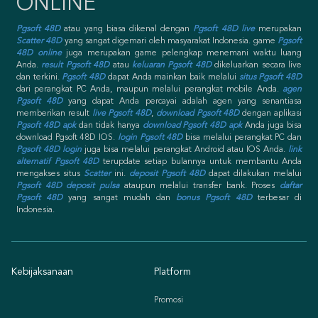
ONLINE
Pgsoft 48D
atau yang biasa dikenal dengan
Pgsoft 48D live
merupakan
Scatter 48D
yang sangat digemari oleh masyarakat Indonesia. game
Pgsoft
48D online
juga merupakan game pelengkap menemani waktu luang
Anda.
result Pgsoft 48D
atau
keluaran Pgsoft 48D
dikeluarkan secara live
dan terkini.
Pgsoft 48D
dapat Anda mainkan baik melalui
situs Pgsoft 48D
dari perangkat PC Anda, maupun melalui perangkat mobile Anda.
agen
Pgsoft 48D
yang dapat Anda percayai adalah agen yang senantiasa
memberikan result
live Pgsoft 48D
,
download Pgsoft 48D
dengan aplikasi
Pgsoft 48D apk
dan tidak hanya
download Pgsoft 48D apk
Anda juga bisa
download Pgsoft 48D IOS.
login Pgsoft 48D
bisa melalui perangkat PC dan
Pgsoft 48D login
juga bisa melalui perangkat Android atau IOS Anda.
link
alternatif Pgsoft 48D
terupdate setiap bulannya untuk membantu Anda
mengakses situs
Scatter
ini.
deposit Pgsoft 48D
dapat dilakukan melalui
Pgsoft 48D deposit pulsa
ataupun melalui transfer bank. Proses
daftar
Pgsoft 48D
yang sangat mudah dan
bonus Pgsoft 48D
terbesar di
Indonesia.
Kebijaksanaan
Platform
Promosi