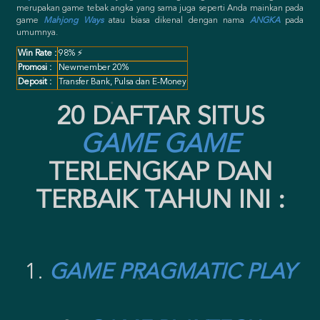
merupakan game tebak angka yang sama juga seperti Anda mainkan pada
game
Mahjong Ways
atau biasa dikenal dengan nama
ANGKA
pada
umumnya.
Win Rate :
98% ⚡
Promosi :
Newmember 20%
Deposit :
Transfer Bank, Pulsa dan E-Money
20 DAFTAR SITUS
GAME GAME
❅
TERLENGKAP DAN
TERBAIK TAHUN INI :
1.
GAME PRAGMATIC PLAY