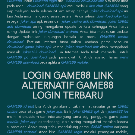
GAME88
untuk
GAME88 login
site.
GAME88 download link
bisa Anda lihat
pada menu
download GAME88 apk
atau melalui
live chat GAME88
yang
siap melayani Anda selama 24 jam setiap harinya.
joker download apk
ini
bisa Anda install langsung sesaat setelah Anda selesai
download joker123
sebagai
joker apk
apk resmi dari
joker casino apk download
.
joker GAME
apk download
sering mengalami update berkala sehingga Anda harus
sering Update link
joker download android
. Anda bisa melakukan update
dengan melakukan kunjungan berkala ke menu
GAME88 casino
download
. Pastikan internet Anda dalam keadaan prima sebelum
download game joker apk
karena
joker download link
akan mengalami
masalah
joker123 download
jika Internet Anda tidak memadai untuk
GAME88 pc download
pada perangkat PC Anda apalagi harus
www
GAME88 download
pada aplikasi
GAME88 mobile
.
LOGIN GAME88 LINK
ALTERNATIF GAME88
LOGIN TERBARU
GAME88 id test
bisa Anda gunakan untuk melihat seputar game
GAME
online
pada situs game
joker apk
. Baik
joker GAME apk
dan
joker888 ios
memiliki ekosistem dan interface yang sama bagi pengguna game
joker
mobile
.
joker app
ios terkadang lebih sering mengalami masalah karena
support dari Apple yang tidak mendukung game
GAME online
daripada
GAME88 android
. Anda bisa
GAME88 login
melalui perangkat mobile,