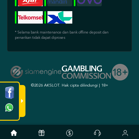
* Selama bank maintenance dan bank offline deposit dan
penarikan tidak dapat diproses
©2026 AKSLOT. Hak cipta dilindungi | 18+