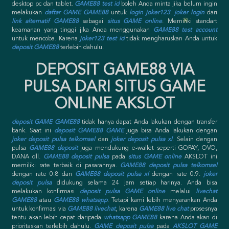
desktop pc dan tablet.
GAME88 test id
boleh Anda minta jika belum ingin
melakukan
daftar GAME GAME88
untuk
login joker123
.
joker login
dari
link alternatif GAME88
sebagai
situs GAME online
. Memiliki standart
keamanan yang tinggi jika Anda menggunakan
GAME88 test account
untuk mencoba. Karena
joker123 test id
tidak mengharuskan Anda untuk
deposit GAME88
terlebih dahulu.
DEPOSIT GAME88 VIA
PULSA DARI SITUS GAME
ONLINE AKSLOT
deposit GAME GAME88
tidak hanya dapat Anda lakukan dengan transfer
bank. Saat ini
deposit GAME88 GAME
juga bisa Anda lakukan dengan
joker deposit pulsa telkomsel
dan
joker deposit pulsa xl
. Selain dengan
pulsa
GAME88 deposit
juga mendukung e-wallet seperti GOPAY, OVO,
DANA dll.
GAME88 deposit pulsa
pada
situs GAME online
AKSLOT ini
memiliki rate terbaik di pasarannya.
GAME88 deposit pulsa telkomsel
dengan rate 0.8 dan
GAME88 deposit pulsa xl
dengan rate 0.9.
joker
deposit pulsa
didukung selama 24 jam setiap harinya. Anda bisa
melakukan konfirmasi
deposit pulsa GAME online
melalui
livechat
GAME88
atau
GAME88 whatsapp
. Tetapi kami lebih menyarankan Anda
untuk konfirmasi via
GAME88 livechat
, karena
GAME88 live chat
prosesnya
tentu akan lebih cepat daripada
whatsapp GAME88
karena Anda akan di
prioritaskan terlebih dahulu.
GAME deposit pulsa
pada
AKSLOT GAME