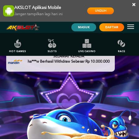
×
AKSLOT Aplikasi Mobile
UNDUH
Jangan tampilkan lagi hari ini
MASUK
DAFTAR
HOT GAMES
SLOTS
LIVE CASINO
RACE
SELAMAT KEPADA
ha***w Berhasil Withdraw Sebesar Rp 10.000.000