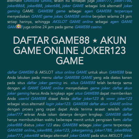
alternatif
GAME88 GAME
, selain itu terdapat juga
joker777
,
joker1788
,
joker8868
,
joker888
,
joker688
,
joker GAME
sebagai link alternatif
joker
gaming
GAME.
GAME88 game
sebagai
agen GAME88 terpercaya
menyediakan
GAME game joker
.
GAME88 online
berjalan selama 24 jam
setiap harinya, sehingga
AKSLOT GAME online
sebagai
agen GAME
GAME88
juga online 24 jam pada game
GAME88 casino
.
DAFTAR GAME88
⋆
AKUN
GAME ONLINE JOKER123
GAME
daftar GAME88
di AKSLOT
situs online GAME
untuk akun
GAME88
bisa
Anda lakukan pada menu
daftar GAME88 GAME
yang ada diatas kanan
pada situs
daftar joker gaming
ini.
situs GAME88
telah berkerja sama
dengan
ak GAME GAME online
menyediakan
game joker
.
daftar akun
joker gaming
harus Anda lengkapi agar
situs GAME88
dapat memberikan
Anda
userid GAME88
disaat Anda
daftar joker123
di
www joker123
sebagai situs alternatif
login joker123
.
GAME88 daftar
akun GAME online
dengan proses yang cepat dapat Anda terima sesaat setelah
daftar
joker777
selesai Anda isikan datanya dengan lengkap.
GAME88 daftar
hanya membutuhkan waktu beberapa menit untuk pengisian form
daftar
joker888
disitus
joker 123
atau
GAME88
sebagai
joker game
terpercaya.
GAME88 online
,
joker888
,
joker123
,
jokergaming
,
joker1788
,
joker8868
,
joker777
,
joker688
sebagai alternatif
joker GAME
pada situs AKSLOT
joker