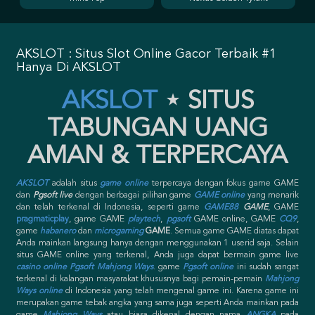
AKSLOT : Situs Slot Online Gacor Terbaik #1
Hanya Di AKSLOT
AKSLOT
⋆
SITUS
TABUNGAN UANG
AMAN & TERPERCAYA
AKSLOT
adalah situs
game online
terpercaya dengan fokus game GAME
dan
Pgsoft live
dengan berbagai pilihan game
GAME online
yang menarik
dan telah terkenal di Indonesia, seperti game
GAME88
GAME
, GAME
pragmaticplay
, game GAME
playtech
,
pgsoft
GAME online
, GAME
CQ9
,
game
habanero
dan
microgaming
GAME
. Semua game GAME diatas dapat
Anda mainkan langsung hanya dengan menggunakan 1 userid saja.
Selain
situs GAME online yang terkenal, Anda juga dapat bermain game live
casino online
Pgsoft Mahjong Ways
. game
Pgsoft online
ini sudah sangat
terkenal di kalangan masyarakat khususnya bagi pemain-pemain
Mahjong
Ways online
di Indonesia yang telah mengenal game ini. Karena game ini
merupakan game tebak angka yang sama juga seperti Anda mainkan pada
game
Mahjong Ways
atau biasa dikenal dengan nama
ANGKA
pada