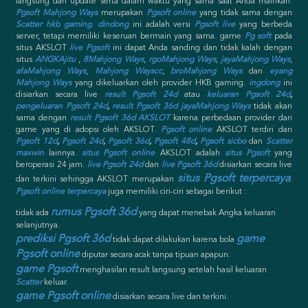
langsung dan update serta dalam waktu yang sama saat Anda mainkan.
Pgsoft Mahjong Ways
merupakan
Pgsoft online
yang tidak sama dengan
Scatter
hkb gaming
.
dindong
ini adalah versi
Pgsoft live
yang berbeda
server, tetapi memiliki keseruan bermain yang sama. game
Pg soft
pada
situs AKSLOT
live Pgsoft
ini dapat Anda sanding dan tidak kalah dengan
situs
ANGKAjitu
,
8Mahjong Ways
,
rgoMahjong Ways
,
jayaMahjong Ways
,
afaMahjong Ways
,
Mahjong Wayscc
,
broMahjong Ways
dan
eyang
Mahjong Ways
yang dikeluarkan oleh provider HKB gaming.
ingdong
ini
disiarkan secara live
result Pgsoft 24d
atau
keluaran Pgsoft 24d
,
pengeluaran Pgsoft 24d
,
result Pgsoft 36d jayaMahjong Ways
tidak akan
sama dengan
result Pgsoft 36d AKSLOT
karena perbedaan provider dari
game yang di adopsi oleh AKSLOT.
Pgsoft online
AKSLOT terdiri dari
Pgsoft 12d
,
Pgsoft 24d
,
Pgsoft 36d
,
Pgsoft 48d
,
Pgsoft sicbo
dan
Scatter
maxwin
lainnya.
situs Pgsoft online
AKSLOT adalah
situs Pgsoft
yang
beroperasi 24 jam.
live Pgsoft 24d
dan
live Pgsoft 36d
disiarkan secara live
situs Pgsoft terpercaya
dan terkini sehingga AKSLOT merupakan
.
Pgsoft online terpercaya
juga memiliki ciri-ciri sebagai berikut :
rumus Pgsoft 36d
tidak ada
yang dapat menebak Angka keluaran
selanjutnya.
prediksi Pgsoft 36d
game
tidak dapat dilakukan karena bola
Pgsoft online
diputar secara acak tanpa tipuan apapun.
game Pgsoft
menghasilan result langsung setelah hasil keluaran
Scatter
keluar.
game Pgsoft online
disiarkan secara live dan terkini.