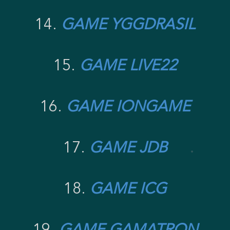
14.
GAME YGGDRASIL
15.
GAME LIVE22
16.
GAME IONGAME
17.
GAME JDB
18.
GAME ICG