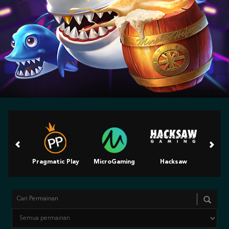
Pragmatic Play
MicroGaming
Hacksaw
King