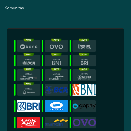
Komunitas