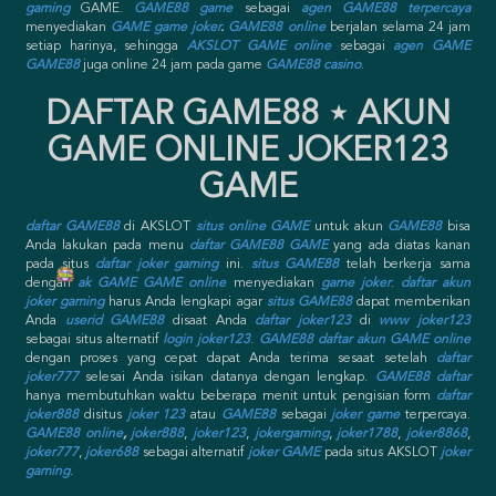
gaming
GAME.
GAME88 game
sebagai
agen GAME88 terpercaya
menyediakan
GAME game joker
.
GAME88 online
berjalan selama 24 jam
setiap harinya, sehingga
AKSLOT GAME online
sebagai
agen GAME
GAME88
juga online 24 jam pada game
GAME88 casino
.
DAFTAR GAME88
⋆
AKUN
GAME ONLINE JOKER123
GAME
daftar GAME88
di AKSLOT
situs online GAME
untuk akun
GAME88
bisa
Anda lakukan pada menu
daftar GAME88 GAME
yang ada diatas kanan
pada situs
daftar joker gaming
ini.
situs GAME88
telah berkerja sama
dengan
ak GAME GAME online
menyediakan
game joker
.
daftar akun
joker gaming
harus Anda lengkapi agar
situs GAME88
dapat memberikan
Anda
userid GAME88
disaat Anda
daftar joker123
di
www joker123
sebagai situs alternatif
login joker123
.
GAME88 daftar
akun GAME online
dengan proses yang cepat dapat Anda terima sesaat setelah
daftar
joker777
selesai Anda isikan datanya dengan lengkap.
GAME88 daftar
hanya membutuhkan waktu beberapa menit untuk pengisian form
daftar
joker888
disitus
joker 123
atau
GAME88
sebagai
joker game
terpercaya.
GAME88 online
,
joker888
,
joker123
,
jokergaming
,
joker1788
,
joker8868
,
joker777
,
joker688
sebagai alternatif
joker GAME
pada situs AKSLOT
joker
gaming
.