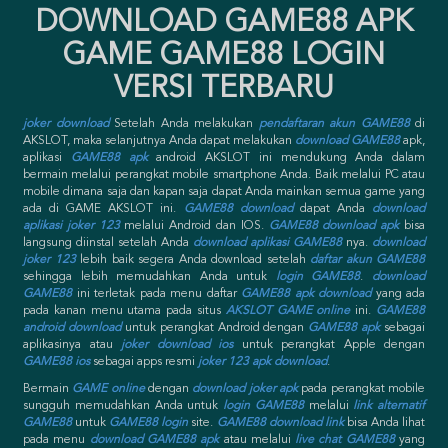
DOWNLOAD GAME88 APK
GAME GAME88 LOGIN
VERSI TERBARU
joker download
Setelah Anda melakukan
pendaftaran akun GAME88
di
AKSLOT, maka selanjutnya Anda dapat melakukan
download GAME88
apk,
aplikasi
GAME88 apk
android AKSLOT ini mendukung Anda dalam
bermain melalui perangkat mobile smartphone Anda. Baik melalui PC atau
mobile dimana saja dan kapan saja dapat Anda mainkan semua game yang
ada di GAME AKSLOT ini.
GAME88 download
dapat Anda
download
aplikasi joker 123
melalui Android dan IOS.
GAME88 download apk
bisa
langsung diinstal setelah Anda
download aplikasi GAME88
nya.
download
joker 123
lebih baik segera Anda download setelah
daftar akun GAME88
sehingga lebih memudahkan Anda untuk
login GAME88
.
download
GAME88
ini terletak pada menu daftar
GAME88 apk download
yang ada
pada kanan menu utama pada situs
AKSLOT GAME online
ini.
GAME88
android download
untuk perangkat Android dengan
GAME88 apk
sebagai
aplikasinya atau
joker download ios
untuk perangkat Apple dengan
GAME88 ios
sebagai apps resmi
joker 123 apk download
.
Bermain
GAME online
dengan
download joker apk
pada perangkat mobile
sungguh memudahkan Anda untuk
login GAME88
melalui
link alternatif
GAME88
untuk
GAME88 login
site.
GAME88 download link
bisa Anda lihat
pada menu
download GAME88 apk
atau melalui
live chat GAME88
yang