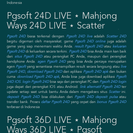
Indonesia
Pgsoft 24D LIVE ⋆ Mahjong
Ways 24D LIVE ⋆ Scatter
Pgsoft 24D
biasa terkenal dengan
Pgsoft 24D live
adalah
Scatter 24D
begitu digemari oleh masyarakat. game
Pgsoft 24D online
juga adalah
game yang siap menemani waktu Anda.
result Pgsoft 24D
atau
keluaran
Pgsoft 24D
di keluarkan secara terkini.
Pgsoft 24D
bisa Anda main kan baik
dari
situs Pgsoft 24D
atau perangkat PC Anda, maupun dari perangkat
handphone Anda.
agen Pgsoft 24D
yang bisa Anda percaya merupakan
agen
Pgsoft
yang senantiasa menampilkan result secara langsung atau
live
Pgsoft 24D
,
download Pgsoft 24D
dari aplikasi
Pgsoft 24D apk
dan bukan
cuma
download Pgsoft 24D apk
, Anda bisa juga download aplikasi
Pgsoft
24D IOS
.
login Pgsoft 24D
bisa saja dari perangkat PC dan
Pgsoft 24D login
juga dapat dari perangkat IOS atau Android.
link alternatif Pgsoft 24D
ter
update setiap saat untuk bantu Anda dalam mengakses situs
Scatter
ini.
deposit Pgsoft 24D
bisa dilakukan dari
Pgsoft 24D deposit pulsa
atau
transfer bank. Proses
daftar Pgsoft 24D
yang cepat dan
bonus Pgsoft 24D
terbesar di Indonesia
Pgsoft 36D LIVE ⋆ Mahjong
Ways 36D LIVE ⋆ Pgsoft