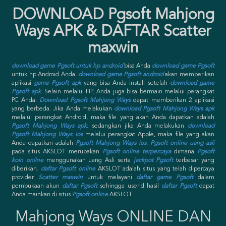
DOWNLOAD Pgsoft Mahjong
Ways APK & DAFTAR Scatter
maxwin
download game Pgsoft untuk hp android
bisa Anda
download game Pgsoft
untuk hp Android Anda.
download game Pgsoft android
akan memberikan
aplikasi
game Pgsoft apk
yang bisa Anda install setelah
download game
Pgsoft apk
. Selain melalui HP, Anda juga bisa bermain melalui perangkat
PC Anda.
Download Pgsoft Mahjong Ways
dapat memberikan 2 aplikasi
yang berbeda. Jika Anda melakukan
download Pgsoft Mahjong Ways apk
melalui perangkat Android, maka file yang akan Anda dapatkan adalah
Pgsoft Mahjong Ways apk
. sedangkan jika Anda melakukan
download
Pgsoft Mahjong Ways ios
melalui perangkat Apple, maka file yang akan
Anda dapatkan adalah
Pgsoft Mahjong Ways ios
.
Pgsoft online uang asli
pada situs AKSLOT merupakan
Pgsoft online terpercaya
dimana
Pgsoft
koin online
menggunakan uang Asli serta
jackpot Pgsoft
terbesar yang
diberikan.
daftar Pgsoft online
AKSLOT adalah situs yang telah dipercaya
provider
Scatter maxwin
untuk melayani
daftar game Pgsoft
dalam
pembukaan akun
daftar Pgsoft
sehingga userid hasil
daftar Pgsoft
dapat
Anda mainkan di situs
Pgsoft online
AKSLOT.
Mahjong Ways ONLINE DAN