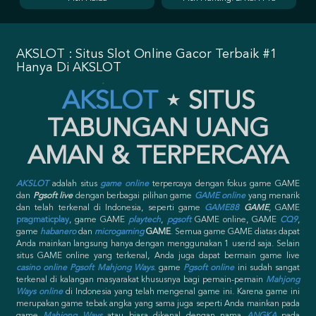
AKSLOT : Situs Slot Online Gacor Terbaik #1
Hanya Di AKSLOT
AKSLOT
⋆
SITUS
TABUNGAN UANG
AMAN & TERPERCAYA
AKSLOT
adalah situs
game online
terpercaya dengan fokus game GAME
dan
Pgsoft live
dengan berbagai pilihan game
GAME online
yang menarik
dan telah terkenal di Indonesia, seperti game
GAME88
GAME
, GAME
pragmaticplay
, game GAME
playtech
,
pgsoft
GAME online
, GAME
CQ9
,
game
habanero
dan
microgaming
GAME
. Semua game GAME diatas dapat
Anda mainkan langsung hanya dengan menggunakan 1 userid saja.
Selain
situs GAME online yang terkenal, Anda juga dapat bermain game live
casino online
Pgsoft Mahjong Ways
. game
Pgsoft online
ini sudah sangat
terkenal di kalangan masyarakat khususnya bagi pemain-pemain
Mahjong
Ways online
di Indonesia yang telah mengenal game ini. Karena game ini
merupakan game tebak angka yang sama juga seperti Anda mainkan pada
game
Mahjong Ways
atau biasa dikenal dengan nama
ANGKA
pada