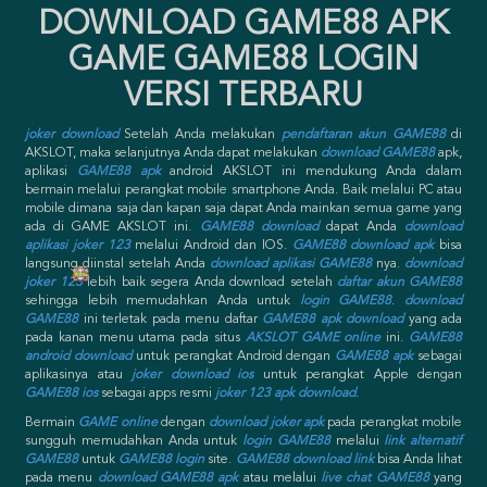
DOWNLOAD GAME88 APK
GAME GAME88 LOGIN
VERSI TERBARU
joker download
Setelah Anda melakukan
pendaftaran akun GAME88
di
AKSLOT, maka selanjutnya Anda dapat melakukan
download GAME88
apk,
aplikasi
GAME88 apk
android AKSLOT ini mendukung Anda dalam
bermain melalui perangkat mobile smartphone Anda. Baik melalui PC atau
mobile dimana saja dan kapan saja dapat Anda mainkan semua game yang
ada di GAME AKSLOT ini.
GAME88 download
dapat Anda
download
aplikasi joker 123
melalui Android dan IOS.
GAME88 download apk
bisa
langsung diinstal setelah Anda
download aplikasi GAME88
nya.
download
joker 123
lebih baik segera Anda download setelah
daftar akun GAME88
sehingga lebih memudahkan Anda untuk
login GAME88
.
download
GAME88
ini terletak pada menu daftar
GAME88 apk download
yang ada
pada kanan menu utama pada situs
AKSLOT GAME online
ini.
GAME88
android download
untuk perangkat Android dengan
GAME88 apk
sebagai
aplikasinya atau
joker download ios
untuk perangkat Apple dengan
GAME88 ios
sebagai apps resmi
joker 123 apk download
.
Bermain
GAME online
dengan
download joker apk
pada perangkat mobile
sungguh memudahkan Anda untuk
login GAME88
melalui
link alternatif
GAME88
untuk
GAME88 login
site.
GAME88 download link
bisa Anda lihat
pada menu
download GAME88 apk
atau melalui
live chat GAME88
yang