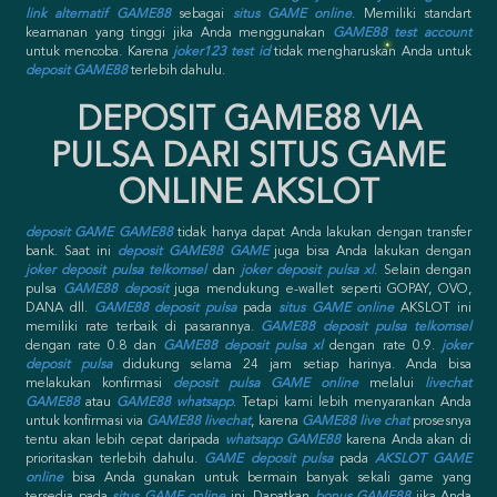
link alternatif GAME88
sebagai
situs GAME online
. Memiliki standart
keamanan yang tinggi jika Anda menggunakan
GAME88 test account
untuk mencoba. Karena
joker123 test id
tidak mengharuskan Anda untuk
deposit GAME88
terlebih dahulu.
DEPOSIT GAME88 VIA
PULSA DARI SITUS GAME
ONLINE AKSLOT
deposit GAME GAME88
tidak hanya dapat Anda lakukan dengan transfer
bank. Saat ini
deposit GAME88 GAME
juga bisa Anda lakukan dengan
joker deposit pulsa telkomsel
dan
joker deposit pulsa xl
. Selain dengan
pulsa
GAME88 deposit
juga mendukung e-wallet seperti GOPAY, OVO,
DANA dll.
GAME88 deposit pulsa
pada
situs GAME online
AKSLOT ini
memiliki rate terbaik di pasarannya.
GAME88 deposit pulsa telkomsel
dengan rate 0.8 dan
GAME88 deposit pulsa xl
dengan rate 0.9.
joker
deposit pulsa
didukung selama 24 jam setiap harinya. Anda bisa
melakukan konfirmasi
deposit pulsa GAME online
melalui
livechat
GAME88
atau
GAME88 whatsapp
. Tetapi kami lebih menyarankan Anda
untuk konfirmasi via
GAME88 livechat
, karena
GAME88 live chat
prosesnya
tentu akan lebih cepat daripada
whatsapp GAME88
karena Anda akan di
prioritaskan terlebih dahulu.
GAME deposit pulsa
pada
AKSLOT GAME
online
bisa Anda gunakan untuk bermain banyak sekali game yang
tersedia pada
situs GAME online
ini. Dapatkan
bonus GAME88
jika Anda