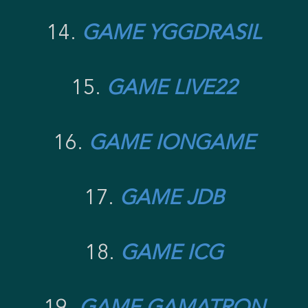
14.
GAME YGGDRASIL
15.
GAME LIVE22
16.
GAME IONGAME
17.
GAME JDB
18.
GAME ICG