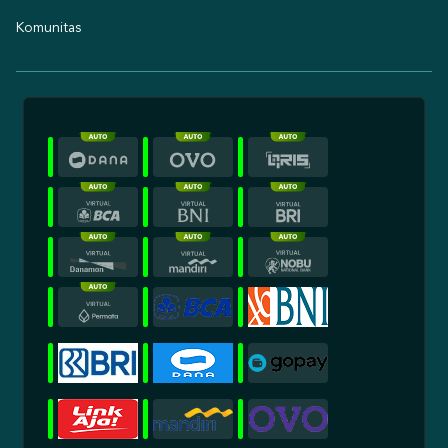
Komunitas