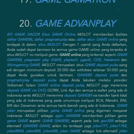
19.
GAME GAMATRON
20.
GAME ADVANPLAY
BO GAME GACOR
Situs GAME Online
AKSLOT memberikan fasilitas
daftar GAME88
,
daftar pragmaticplay
atau
daftar akun GAME online
yang
terdapat di dalam
situs AKSLOT
. Dengan 1 userid yang Anda daftarkan,
Anda sudah dapat bermain ke semua game GAME online yang tersedia di
situs AKSLOT ini meliputi game
GAME online
yang terkenal seperti
GAME
GAME88
,
pragmatic play GAME
,
playtech
,
pgsoft
,
CQ9
,
Habanero
dan
Microgaming GAME
.
AKSLOT merupakan situs
GAME deposit pulsa
uang
asli dengan minimum deposit 20.000 dan withdraw sebesar 50.000 yang
dapat Anda gunakan untuk bermain.
GAME88 deposit pulsa
dan
pragmaticplay deposit pulsa
dapat Anda lakukan melalui provider
Telkomsel. Selain
GAME online deposit pulsa
, AKSLOT juga menerima
deposit GAME via OVO
, GOPAY, Link Aja dan semua e-wallet yang ada di
Indonesia serta AKSLOT menerima
deposit GAME88
via transfer bank lokal
yang ada di Indonesia yang pada umumnya meliputi BCA, Mandiri, BNI,
BRI dan Danamon serta semua bank daerah yang ada di Indonesia.
GAME
joker
merupakan pilihan
game GAME online
yang digemari masyarat
Indonesia. AKSLOT sebagai
agen GAME88
memberikan pilihan game
game GAME
seperti
GAME GAME88
, seperti pada link
gwc388
sebagai
alternatif
GAME88 GAME
, selain itu terdapat juga
joker777
,
joker1788
,
joker8868
,
joker888
,
joker688
,
joker GAME
sebagai link alternatif
joker