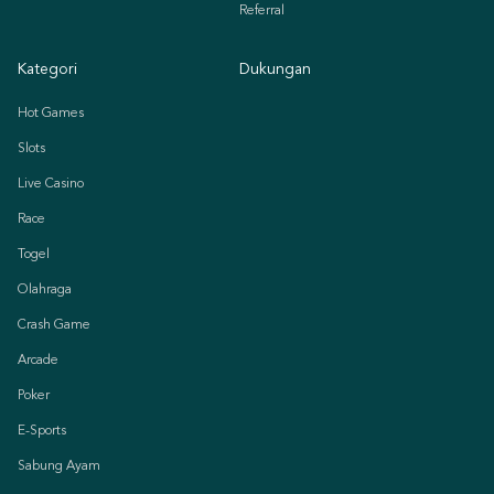
Referral
Kategori
Dukungan
Hot Games
Slots
Live Casino
Race
Togel
Olahraga
Crash Game
Arcade
Poker
E-Sports
Sabung Ayam