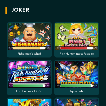
JOKER
RTP
85%
RTP
83%
Fisherman's Wharf
Fish Hunter Insect Paradise
RTP
94%
RTP
95%
Fish Hunter 2 EX-Pro
Happy Fish 5