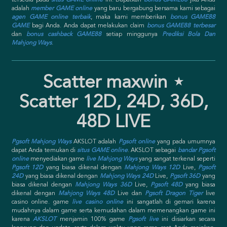
adalah
member GAME online
yang baru bergabung bersama kami sebagai
agen GAME online terbaik
, maka kami memberikan
bonus GAME88
GAME
bagi Anda. Anda dapat melakukan claim
bonus GAME88 terbesar
dan
bonus cashback GAME88
setiap minggunya
Prediksi Bola Dan
Mahjong Ways
.
Scatter maxwin ⋆
Scatter 12D, 24D, 36D,
48D LIVE
Pgsoft Mahjong Ways
AKSLOT adalah
Pgsoft online
yang pada umumnya
dapat Anda temukan di
situs GAME online
. AKSLOT sebagai
bandar Pgsoft
online
menyediakan game
live Mahjong Ways
yang sangat terkenal seperti
Pgsoft 12D
yang biasa dikenal dengan
Mahjong Ways 12D
Live,
Pgsoft
24D
yang biasa dikenal dengan
Mahjong Ways 24D
Live,
Pgsoft 36D
yang
biasa dikenal dengan
Mahjong Ways 36D
Live,
Pgsoft 48D
yang biasa
dikenal dengan
Mahjong Ways 48D
Live dan
Pgsoft Dragon Tiger
live
casino online. game
live casino online
ini sangatlah di gemari karena
mudahnya dalam game serta kemudahan dalam memenangkan game ini
karena
AKSLOT
menjamin 100% game
Pgsoft live
ini disiarkan secara