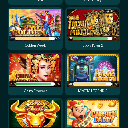
Fortune Teller
Chef Husky
RTP
86%
RTP
90%
Golden Week
Lucky Poker 2
RTP
91%
RTP
84%
China Empress
MYSTIC LEGEND 2