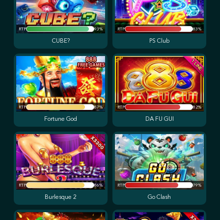
RTP
93%
RTP
83%
CUBE?
PS Club
RTP
87%
RTP
82%
Fortune God
DA FU GUI
RTP
86%
RTP
79%
Burlesque 2
Go Clash