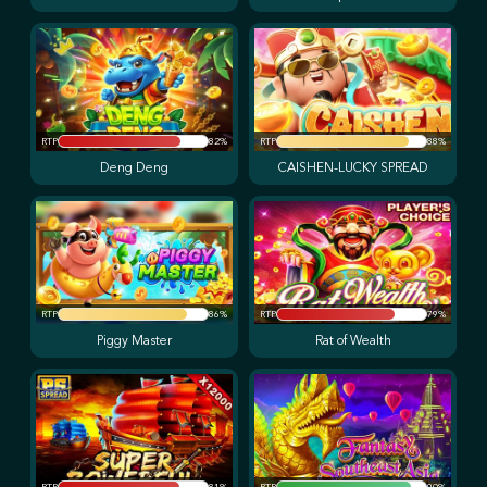
RTP
82%
RTP
88%
Deng Deng
CAISHEN-LUCKY SPREAD
RTP
86%
RTP
79%
Piggy Master
Rat of Wealth