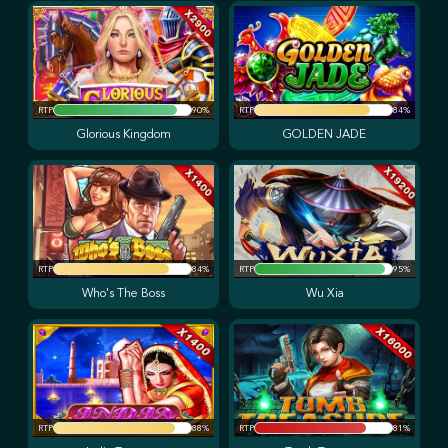
RTP
90%
RTP
84%
Glorious Kingdom
GOLDEN JADE
❅
RTP
84%
RTP
95%
Who's The Boss
Wu Xia
RTP
88%
RTP
81%