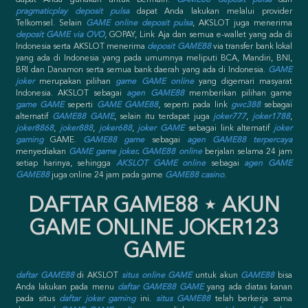
pragmaticplay deposit pulsa
dapat Anda lakukan melalui provider
Telkomsel. Selain
GAME online deposit pulsa
, AKSLOT juga menerima
deposit GAME via OVO
, GOPAY, Link Aja dan semua e-wallet yang ada di
Indonesia serta AKSLOT menerima
deposit GAME88
via transfer bank lokal
yang ada di Indonesia yang pada umumnya meliputi BCA, Mandiri, BNI,
BRI dan Danamon serta semua bank daerah yang ada di Indonesia.
GAME
joker
merupakan pilihan
game GAME online
yang digemari masyarat
Indonesia. AKSLOT sebagai
agen GAME88
memberikan pilihan game
game GAME
seperti
GAME GAME88
, seperti pada link
gwc388
sebagai
alternatif
GAME88 GAME
, selain itu terdapat juga
joker777
,
joker1788
,
joker8868
,
joker888
,
joker688
,
joker GAME
sebagai link alternatif
joker
gaming
GAME.
GAME88 game
sebagai
agen GAME88 terpercaya
menyediakan
GAME game joker
.
GAME88 online
berjalan selama 24 jam
setiap harinya, sehingga
AKSLOT GAME online
sebagai
agen GAME
GAME88
juga online 24 jam pada game
GAME88 casino
.
DAFTAR GAME88
⋆
AKUN
GAME ONLINE JOKER123
GAME
daftar GAME88
di AKSLOT
situs online GAME
untuk akun
GAME88
bisa
Anda lakukan pada menu
daftar GAME88 GAME
yang ada diatas kanan
pada situs
daftar joker gaming
ini.
situs GAME88
telah berkerja sama