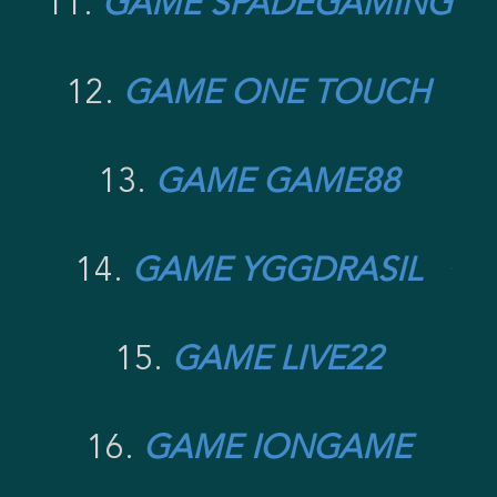
11.
GAME SPADEGAMING
12.
GAME ONE TOUCH
13.
GAME GAME88
14.
GAME YGGDRASIL
15.
GAME LIVE22
16.
GAME IONGAME