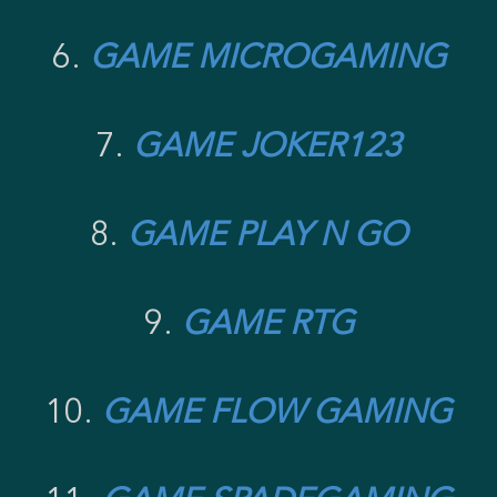
6.
GAME MICROGAMING
7.
GAME JOKER123
8.
GAME PLAY N GO
9.
GAME RTG
10.
GAME FLOW GAMING