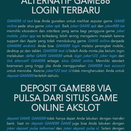
ALTERNATIF GAME88
LOGIN TERBARU
GAME88 id test
bisa Anda gunakan untuk melihat seputar game
GAME
online
pada situs game
joker apk
. Baik
joker GAME apk
dan
joker888 ios
memiliki ekosistem dan interface yang sama bagi pengguna game
joker
mobile
.
joker app
ios terkadang lebih sering mengalami masalah karena
support dari Apple yang tidak mendukung game
GAME online
daripada
GAME88 android
. Anda bisa
GAME88 login
melalui perangkat mobile,
desktop pc dan tablet.
GAME88 test id
boleh Anda minta jika belum ingin
melakukan
daftar GAME GAME88
untuk
login joker123
.
joker login
dari
link alternatif GAME88
sebagai
situs GAME online
. Memiliki standart
keamanan yang tinggi jika Anda menggunakan
GAME88 test account
untuk mencoba. Karena
joker123 test id
tidak mengharuskan Anda untuk
deposit GAME88
terlebih dahulu.
DEPOSIT GAME88 VIA
PULSA DARI SITUS GAME
ONLINE AKSLOT
deposit GAME GAME88
tidak hanya dapat Anda lakukan dengan transfer
bank. Saat ini
deposit GAME88 GAME
juga bisa Anda lakukan dengan
joker deposit pulsa telkomsel
dan
joker deposit pulsa xl
. Selain dengan