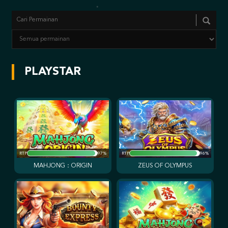
PLAYSTAR
RTP
97%
RTP
96%
MAHJONG：ORIGIN
ZEUS OF OLYMPUS