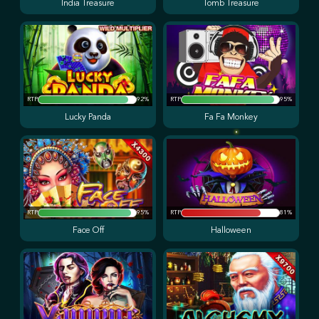
India Treasure
Tomb Treasure
RTP
92%
RTP
95%
Lucky Panda
Fa Fa Monkey
RTP
95%
RTP
81%
Face Off
Halloween