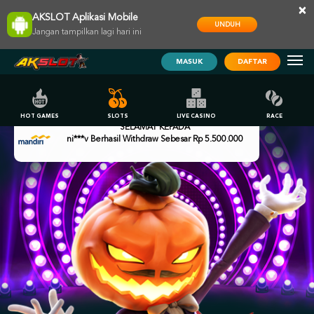
×
AKSLOT Aplikasi Mobile
UNDUH
Jangan tampilkan lagi hari ini
MASUK
DAFTAR
HOT GAMES
SLOTS
LIVE CASINO
RACE
SELAMAT KEPADA
ni***v Berhasil Withdraw Sebesar Rp 5.500.000