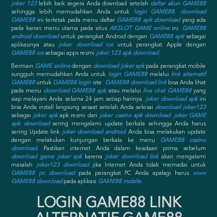
joker 123
lebih baik segera Anda download setelah
daftar akun GAME88
sehingga lebih memudahkan Anda untuk
login GAME88
.
download
GAME88
ini terletak pada menu daftar
GAME88 apk download
yang ada
pada kanan menu utama pada situs
AKSLOT GAME online
ini.
GAME88
android download
untuk perangkat Android dengan
GAME88 apk
sebagai
aplikasinya atau
joker download ios
untuk perangkat Apple dengan
GAME88 ios
sebagai apps resmi
joker 123 apk download
.
Bermain
GAME online
dengan
download joker apk
pada perangkat mobile
sungguh memudahkan Anda untuk
login GAME88
melalui
link alternatif
GAME88
untuk
GAME88 login
site.
GAME88 download link
bisa Anda lihat
pada menu
download GAME88 apk
atau melalui
live chat GAME88
yang
siap melayani Anda selama 24 jam setiap harinya.
joker download apk
ini
bisa Anda install langsung sesaat setelah Anda selesai
download joker123
sebagai
joker apk
apk resmi dari
joker casino apk download
.
joker GAME
apk download
sering mengalami update berkala sehingga Anda harus
sering Update link
joker download android
. Anda bisa melakukan update
dengan melakukan kunjungan berkala ke menu
GAME88 casino
download
. Pastikan internet Anda dalam keadaan prima sebelum
download game joker apk
karena
joker download link
akan mengalami
masalah
joker123 download
jika Internet Anda tidak memadai untuk
GAME88 pc download
pada perangkat PC Anda apalagi harus
www
GAME88 download
pada aplikasi
GAME88 mobile
.
LOGIN GAME88 LINK