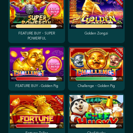
RTP
87%
RTP
88%
FEATURE BUY・SUPER
Golden Zongzi
POWERFUL
RTP
80%
RTP
92%
FEATURE BUY - Golden Pig
Challenge・Golden Pig
RTP
81%
RTP
85%