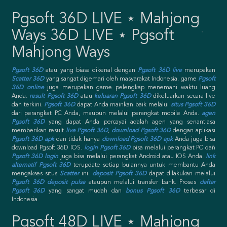
Pgsoft 36D LIVE ⋆ Mahjong
Ways 36D LIVE ⋆ Pgsoft
Mahjong Ways
Pgsoft 36D
atau yang biasa dikenal dengan
Pgsoft 36D live
merupakan
Scatter 36D
yang sangat digemari oleh masyarakat Indonesia. game
Pgsoft
36D online
juga merupakan game pelengkap menemani waktu luang
Anda.
result Pgsoft 36D
atau
keluaran Pgsoft 36D
dikeluarkan secara live
dan terkini.
Pgsoft 36D
dapat Anda mainkan baik melalui
situs Pgsoft 36D
dari perangkat PC Anda, maupun melalui perangkat mobile Anda.
agen
Pgsoft 36D
yang dapat Anda percayai adalah agen yang senantiasa
memberikan result
live Pgsoft 36D
,
download Pgsoft 36D
dengan aplikasi
Pgsoft 36D apk
dan tidak hanya
download Pgsoft 36D apk
Anda juga bisa
download Pgsoft 36D IOS.
login Pgsoft 36D
bisa melalui perangkat PC dan
Pgsoft 36D login
juga bisa melalui perangkat Android atau IOS Anda.
link
alternatif Pgsoft 36D
terupdate setiap bulannya untuk membantu Anda
mengakses situs
Scatter
ini.
deposit Pgsoft 36D
dapat dilakukan melalui
Pgsoft 36D deposit pulsa
ataupun melalui transfer bank. Proses
daftar
Pgsoft 36D
yang sangat mudah dan
bonus Pgsoft 36D
terbesar di
Indonesia
Pgsoft 48D LIVE ⋆ Mahjong