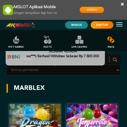
×
AKSLOT Aplikasi Mobile
UNDUH
Jangan tampilkan lagi hari ini
MASUK
DAFTAR
HOT GAMES
SLOTS
LIVE CASINO
RACE
SELAMAT KEPADA
we***c Berhasil Withdraw Sebesar Rp 7.800.000
MARBLEX