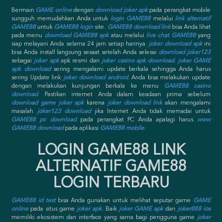
Bermain
GAME online
dengan
download joker apk
pada perangkat mobile
sungguh memudahkan Anda untuk
login GAME88
melalui
link alternatif
GAME88
untuk
GAME88 login
site.
GAME88 download link
bisa Anda lihat
pada menu
download GAME88 apk
atau melalui
live chat GAME88
yang
siap melayani Anda selama 24 jam setiap harinya.
joker download apk
ini
bisa Anda install langsung sesaat setelah Anda selesai
download joker123
sebagai
joker apk
apk resmi dari
joker casino apk download
.
joker GAME
apk download
sering mengalami update berkala sehingga Anda harus
sering Update link
joker download android
. Anda bisa melakukan update
dengan melakukan kunjungan berkala ke menu
GAME88 casino
download
. Pastikan internet Anda dalam keadaan prima sebelum
download game joker apk
karena
joker download link
akan mengalami
masalah
joker123 download
jika Internet Anda tidak memadai untuk
GAME88 pc download
pada perangkat PC Anda apalagi harus
www
GAME88 download
pada aplikasi
GAME88 mobile
.
LOGIN GAME88 LINK
ALTERNATIF GAME88
LOGIN TERBARU
GAME88 id test
bisa Anda gunakan untuk melihat seputar game
GAME
online
pada situs game
joker apk
. Baik
joker GAME apk
dan
joker888 ios
memiliki ekosistem dan interface yang sama bagi pengguna game
joker