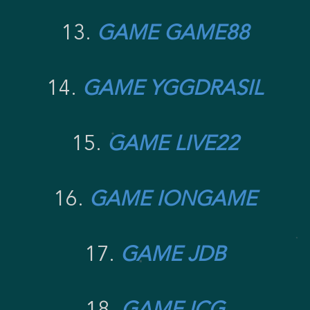
13.
GAME GAME88
14.
GAME YGGDRASIL
15.
GAME LIVE22
16.
GAME IONGAME
17.
GAME JDB