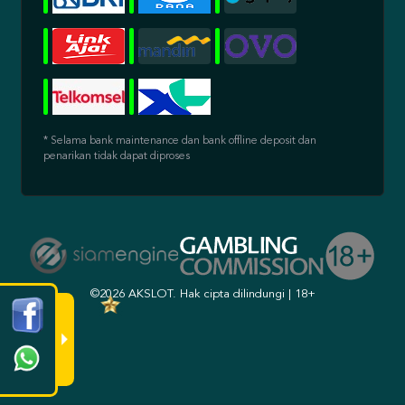
* Selama bank maintenance dan bank offline deposit dan
penarikan tidak dapat diproses
©2026 AKSLOT. Hak cipta dilindungi | 18+