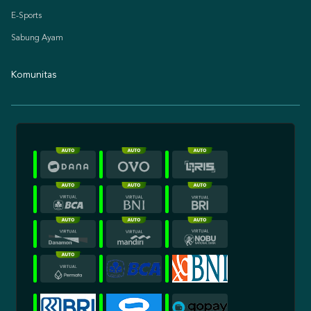
E-Sports
Sabung Ayam
Komunitas