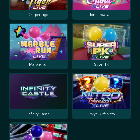
Dragon Tiger
Tomorrow land
Marble Run
Super PK
Infinity Castle
Tokyo Drift Nitro