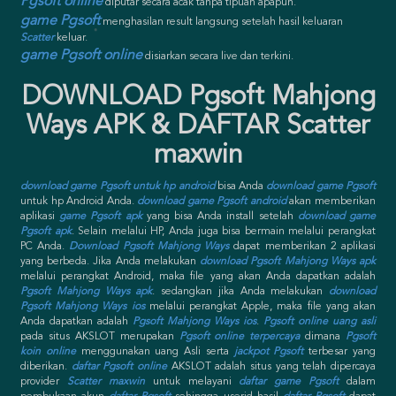
Pgsoft online
diputar secara acak tanpa tipuan apapun.
game Pgsoft
menghasilan result langsung setelah hasil keluaran
Scatter
keluar.
game Pgsoft online
disiarkan secara live dan terkini.
DOWNLOAD Pgsoft Mahjong
Ways APK & DAFTAR Scatter
maxwin
download game Pgsoft untuk hp android
bisa Anda
download game Pgsoft
untuk hp Android Anda.
download game Pgsoft android
akan memberikan
aplikasi
game Pgsoft apk
yang bisa Anda install setelah
download game
Pgsoft apk
. Selain melalui HP, Anda juga bisa bermain melalui perangkat
PC Anda.
Download Pgsoft Mahjong Ways
dapat memberikan 2 aplikasi
yang berbeda. Jika Anda melakukan
download Pgsoft Mahjong Ways apk
melalui perangkat Android, maka file yang akan Anda dapatkan adalah
Pgsoft Mahjong Ways apk
. sedangkan jika Anda melakukan
download
Pgsoft Mahjong Ways ios
melalui perangkat Apple, maka file yang akan
Anda dapatkan adalah
Pgsoft Mahjong Ways ios
.
Pgsoft online uang asli
pada situs AKSLOT merupakan
Pgsoft online terpercaya
dimana
Pgsoft
koin online
menggunakan uang Asli serta
jackpot Pgsoft
terbesar yang
diberikan.
daftar Pgsoft online
AKSLOT adalah situs yang telah dipercaya
provider
Scatter maxwin
untuk melayani
daftar game Pgsoft
dalam