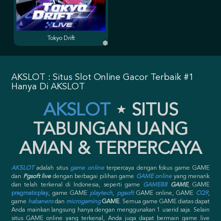
Tokyo Drift
AKSLOT : Situs Slot Online Gacor Terbaik #1
Hanya Di AKSLOT
AKSLOT
⋆
SITUS
TABUNGAN UANG
AMAN & TERPERCAYA
AKSLOT
adalah situs
game online
terpercaya dengan fokus game GAME
dan
Pgsoft live
dengan berbagai pilihan game
GAME online
yang menarik
dan telah terkenal di Indonesia, seperti game
GAME88
GAME
, GAME
pragmaticplay
, game GAME
playtech
,
pgsoft
GAME online
, GAME
CQ9
,
game
habanero
dan
microgaming
GAME
. Semua game GAME diatas dapat
Anda mainkan langsung hanya dengan menggunakan 1 userid saja.
Selain
situs GAME online yang terkenal, Anda juga dapat bermain game live