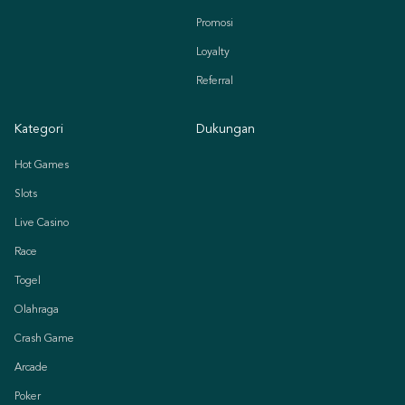
Promosi
Loyalty
Referral
Kategori
Dukungan
Hot Games
Slots
Live Casino
Race
Togel
Olahraga
Crash Game
Arcade
Poker