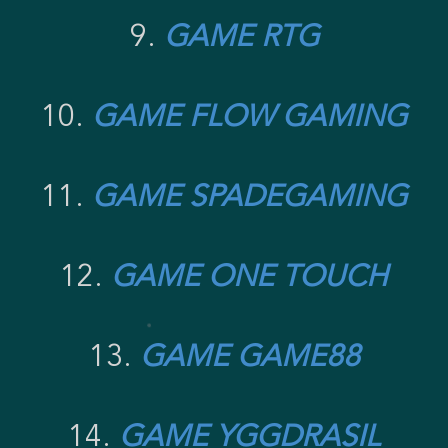
9.
GAME RTG
10.
GAME FLOW GAMING
11.
GAME SPADEGAMING
12.
GAME ONE TOUCH
13.
GAME GAME88
14.
GAME YGGDRASIL