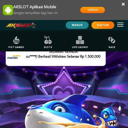
×
AKSLOT Aplikasi Mobile
UNDUH
Jangan tampilkan lagi hari ini
MASUK
DAFTAR
HOT GAMES
SLOTS
LIVE CASINO
RACE
SELAMAT KEPADA
xu****0 Berhasil Withdraw Sebesar Rp 1.500.000