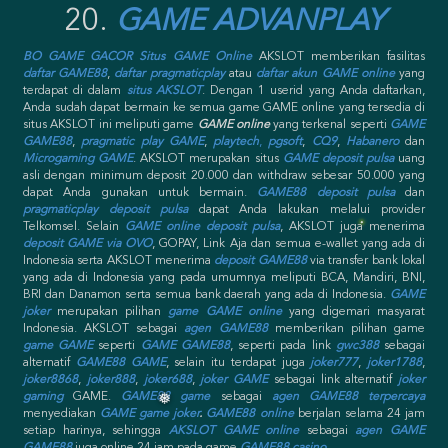
20.
GAME ADVANPLAY
BO GAME GACOR
Situs GAME Online
AKSLOT memberikan fasilitas
daftar GAME88
,
daftar pragmaticplay
atau
daftar akun GAME online
yang
terdapat di dalam
situs AKSLOT
. Dengan 1 userid yang Anda daftarkan,
Anda sudah dapat bermain ke semua game GAME online yang tersedia di
situs AKSLOT ini meliputi game
GAME online
yang terkenal seperti
GAME
GAME88
,
pragmatic play GAME
,
playtech
,
pgsoft
,
CQ9
,
Habanero
dan
Microgaming GAME
.
AKSLOT merupakan situs
GAME deposit pulsa
uang
asli dengan minimum deposit 20.000 dan withdraw sebesar 50.000 yang
dapat Anda gunakan untuk bermain.
GAME88 deposit pulsa
dan
pragmaticplay deposit pulsa
dapat Anda lakukan melalui provider
Telkomsel. Selain
GAME online deposit pulsa
, AKSLOT juga menerima
deposit GAME via OVO
, GOPAY, Link Aja dan semua e-wallet yang ada di
Indonesia serta AKSLOT menerima
deposit GAME88
via transfer bank lokal
yang ada di Indonesia yang pada umumnya meliputi BCA, Mandiri, BNI,
BRI dan Danamon serta semua bank daerah yang ada di Indonesia.
GAME
joker
merupakan pilihan
game GAME online
yang digemari masyarat
Indonesia. AKSLOT sebagai
agen GAME88
memberikan pilihan game
game GAME
seperti
GAME GAME88
, seperti pada link
gwc388
sebagai
alternatif
GAME88 GAME
, selain itu terdapat juga
joker777
,
joker1788
,
joker8868
,
joker888
,
joker688
,
joker GAME
sebagai link alternatif
joker
gaming
GAME.
GAME88 game
sebagai
agen GAME88 terpercaya
menyediakan
GAME game joker
.
GAME88 online
berjalan selama 24 jam
setiap harinya, sehingga
AKSLOT GAME online
sebagai
agen GAME
GAME88
juga online 24 jam pada game
GAME88 casino
.