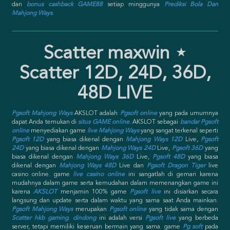
dan
bonus cashback GAME88
setiap minggunya
Prediksi Bola Dan
Mahjong Ways
.
Scatter maxwin ⋆
Scatter 12D, 24D, 36D,
48D LIVE
Pgsoft Mahjong Ways
AKSLOT adalah
Pgsoft online
yang pada umumnya
dapat Anda temukan di
situs GAME online
. AKSLOT sebagai
bandar Pgsoft
online
menyediakan game
live Mahjong Ways
yang sangat terkenal seperti
Pgsoft 12D
yang biasa dikenal dengan
Mahjong Ways 12D
Live,
Pgsoft
24D
yang biasa dikenal dengan
Mahjong Ways 24D
Live,
Pgsoft 36D
yang
biasa dikenal dengan
Mahjong Ways 36D
Live,
Pgsoft 48D
yang biasa
dikenal dengan
Mahjong Ways 48D
Live dan
Pgsoft Dragon Tiger
live
casino online. game
live casino online
ini sangatlah di gemari karena
mudahnya dalam game serta kemudahan dalam memenangkan game ini
karena
AKSLOT
menjamin 100% game
Pgsoft live
ini disiarkan secara
langsung dan update serta dalam waktu yang sama saat Anda mainkan.
Pgsoft Mahjong Ways
merupakan
Pgsoft online
yang tidak sama dengan
Scatter
hkb gaming
.
dindong
ini adalah versi
Pgsoft live
yang berbeda
server, tetapi memiliki keseruan bermain yang sama. game
Pg soft
pada